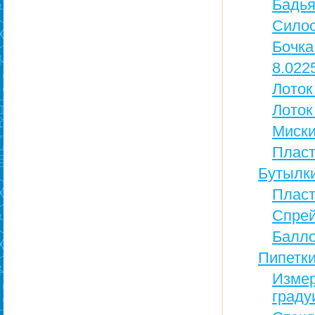
Бадья
Силос
Бочка
8.022
Лоток
Лоток
Миски
Пласт
Бутылки
Пласт
Спре
Балл
Пипетки
Измер
граду