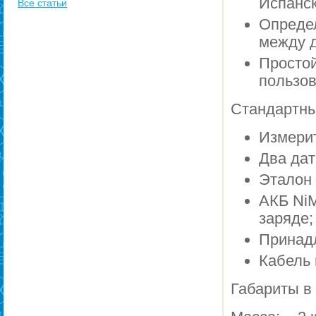
Испанск
Все статьи
Опреде
между д
Прост
пользов
Стандартны
Измерит
Два дат
Эталон 
АКБ NiM
заряде;
Принадл
Кабель 
Габариты в