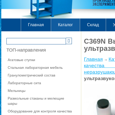
Главная
Каталог
Склад
У
C369N В
ультразв
ТОП-направления
Главная
Ка
Агатовые ступки
качества
Стальная лабораторная мебель
неразруша
Гранулометрический состав
ультразвуко
Лабораторные сита
Мельницы
Размольные стаканы и мелющие
шары
Оборудование для контроля качества