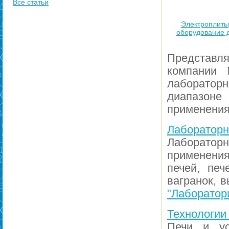
Все статьи
Электроплиты
оборудование 
Представл
компании 
лаборатор
диапазоне
применения
Лабораторн
Лаборатор
применени
печей, печ
вагранок, 
"Лаборатори
Технологии
Печи и ус