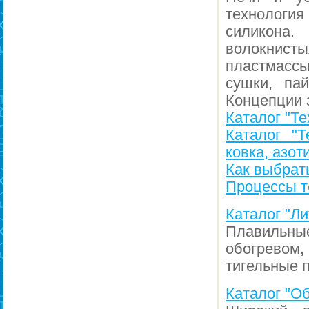
технология
силикона.
волокнист
пластмассы
сушки, пай
Концепции 
Каталог "Те
Каталог "Т
ковка, азот
Как выбрат
Процессы т
Каталог "Ли
Плавильные
обогревом
тигельные п
Каталог "Об