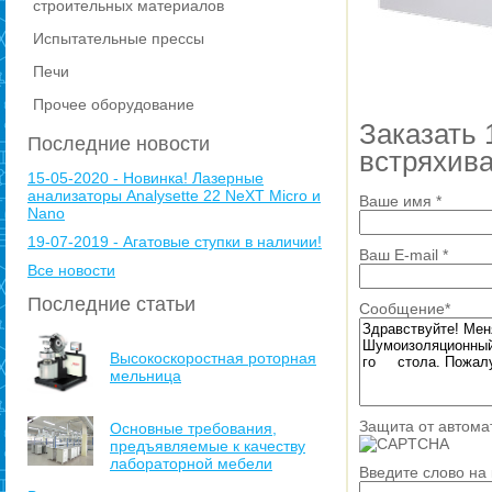
строительных материалов
Испытательные прессы
Печи
Прочее оборудование
Заказать 
Последние новости
встряхива
15-05-2020 - Новинка! Лазерные
анализаторы Analysette 22 NeXT Micro и
Ваше имя
*
Nano
19-07-2019 - Агатовые ступки в наличии!
Ваш E-mail
*
Все новости
Последние статьи
Сообщение
*
Высокоскоростная роторная
мельница
Защита от автома
Основные требования,
предъявляемые к качеству
лабораторной мебели
Введите слово на