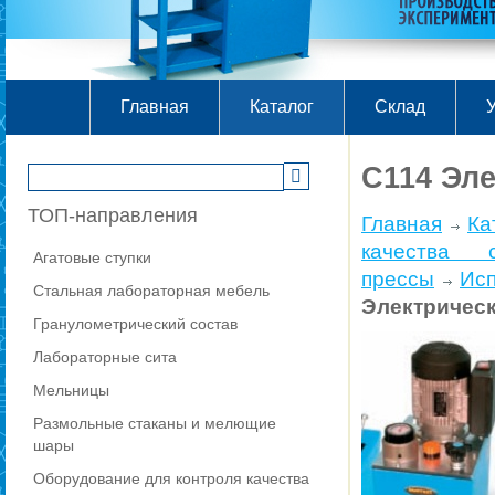
Главная
Каталог
Склад
У
C114 Эле
ТОП-направления
Главная
Ка
качества с
Агатовые ступки
прессы
Ис
Стальная лабораторная мебель
Электрическ
Гранулометрический состав
Лабораторные сита
Мельницы
Размольные стаканы и мелющие
шары
Оборудование для контроля качества