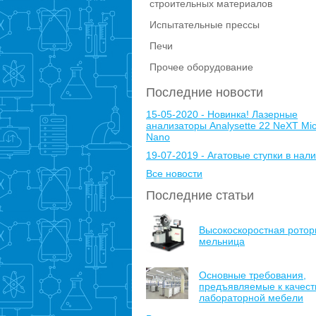
строительных материалов
Испытательные прессы
Печи
Прочее оборудование
Последние новости
15-05-2020 - Новинка! Лазерные
анализаторы Analysette 22 NeXT Mic
Nano
19-07-2019 - Агатовые ступки в нали
Все новости
Последние статьи
Высокоскоростная ротор
мельница
Основные требования,
предъявляемые к качест
лабораторной мебели