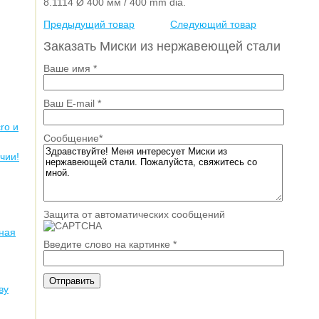
8.1114 Ø 400 мм / 400 mm dia.
Предыдущий товар
Следующий товар
Заказать Миски из нержавеющей стали
Ваше имя
*
Ваш E-mail
*
ro и
Сообщение
*
чии!
Защита от автоматических сообщений
ная
Введите слово на картинке
*
ву