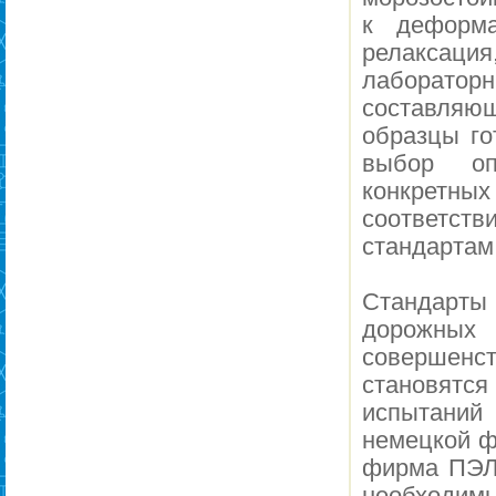
к деформа
релаксаци
лаборатор
составляющ
образцы го
выбор оп
конкретны
соответств
стандартам
Стандарт
дорожны
совершенс
становятс
испытани
немецкой ф
фирма ПЭЛ,
необходимы