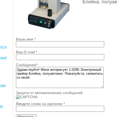
Блейна, полуа
Ваше имя
*
ro и
Ваш E-mail
*
чии!
Сообщение
*
ная
Защита от автоматических сообщений
Введите слово на картинке
*
ву