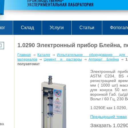
лог
Склад
Услуги
Статьи
Фотогал
1.0290 Электронный прибор Блейна, 
Главная
Каталог
Испытательное оборудование для
материалов
Цемент и растворы
Аппарат Блейна
1
полуавтомат
Электронный приб
ASTM C204, BS 4
регистрацией вре
мм ( 1000 шт) мас
для конуса 50 мл
воронкой Габ. (ш/д/
Вольт / 60 Гц, 230 В
1.0290E как 1.0290
Предыдущий товар
ва
Заказать 1.029