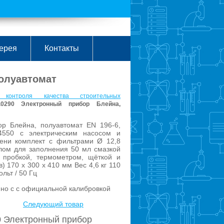
ерея
Контакты
полуавтомат
 контроля качества строительных
.0290 Электронный прибор Блейна,
ор Блейна, полуавтомат EN 196-6,
550 с электрическим насосом и
мени комплект c фильтрами Ø 12,8
лом для заполнения 50 мл смазкой
 пробкой, термометром, щёткой и
в) 170 х 300 х 410 мм Вес 4,6 кг 110
ольт / 50 Гц
, но с с официальной калибровкой
Следующий товар
0 Электронный прибор