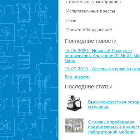
строительных материалов
Испытательные прессы
Печи
Прочее оборудование
Последние новости
15-05-2020 - Новинка! Лазерные
анализаторы Analysette 22 NeXT Mic
Nano
19-07-2019 - Агатовые ступки в нали
Все новости
Последние статьи
Высокоскоростная ротор
мельница
Основные требования,
предъявляемые к качест
лабораторной мебели