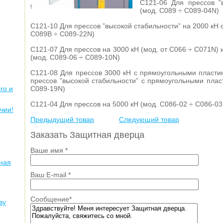
C121-06 Для прессов ”
(мод. C089 ÷ C089-04N)
C121-10 Для прессов ”высокой стабильности” на 2000 кН
C089B ÷ C089-22N)
C121-07 Для прессов на 3000 кН (мод. от C066 ÷ C071N) 
(мод. C089-06 ÷ C089-10N)
C121-08 Для прессов 3000 кН с прямоугольными пласти
прессов ”высокой стабильности” с прямоугольными плас
ro и
C089-19N)
C121-04 Для прессов на 5000 кН (мод. C086-02 ÷ C086-03
чии!
Предыдущий товар
Следующий товар
Заказать Защитная дверца
Ваше имя
*
ная
Ваш E-mail
*
Сообщение
*
ву