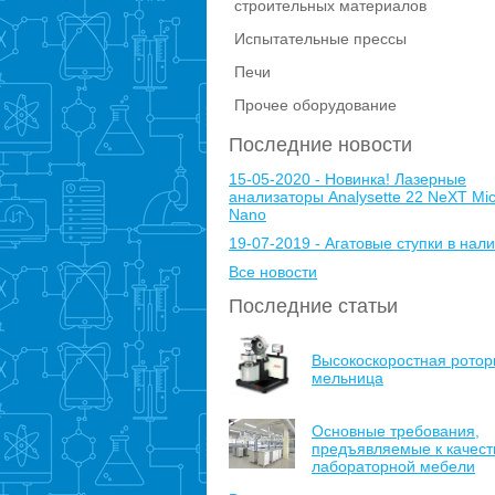
строительных материалов
Испытательные прессы
Печи
Прочее оборудование
Последние новости
15-05-2020 - Новинка! Лазерные
анализаторы Analysette 22 NeXT Mic
Nano
19-07-2019 - Агатовые ступки в нали
Все новости
Последние статьи
Высокоскоростная ротор
мельница
Основные требования,
предъявляемые к качест
лабораторной мебели