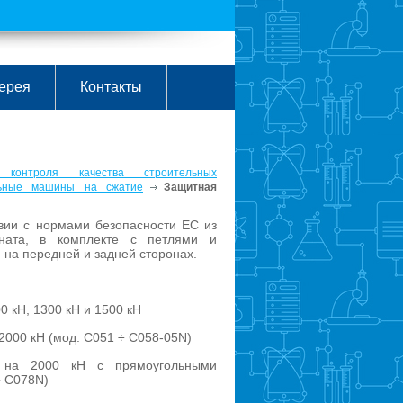
ерея
Контакты
 контроля качества строительных
ьные машины на сжатие
Защитная
твии с нормами безопасности ЕС из
оната, в комплекте с петлями и
 на передней и задней сторонах.
0 кН, 1300 кН и 1500 кН
2000 кН (мод. C051 ÷ C058-05N)
 на 2000 кН с прямоугольными
÷ C078N)