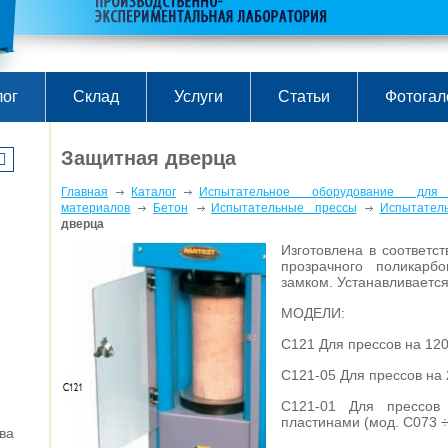
лог
Склад
Услуги
Статьи
Фотогал
Защитная дверца
Главная
Каталог
Испытательное оборудование для
материалов
Бетон
Испытательные прессы
Испытател
дверца
Изготовлена в соответс
прозрачного поликарб
замком. Устанавливается
МОДЕЛИ:
C121 Для прессов на 120
C121-05 Для прессов на 
C121-01 Для прессов
пластинами (мод. C073 
ва