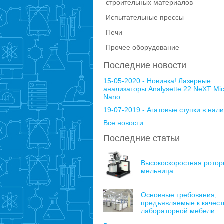
строительных материалов
Испытательные прессы
Печи
Прочее оборудование
Последние новости
15-05-2020 - Новинка! Лазерные
анализаторы Analysette 22 NeXT Mic
Nano
19-07-2019 - Агатовые ступки в нали
Все новости
Последние статьи
Высокоскоростная ротор
мельница
Основные требования,
предъявляемые к качест
лабораторной мебели