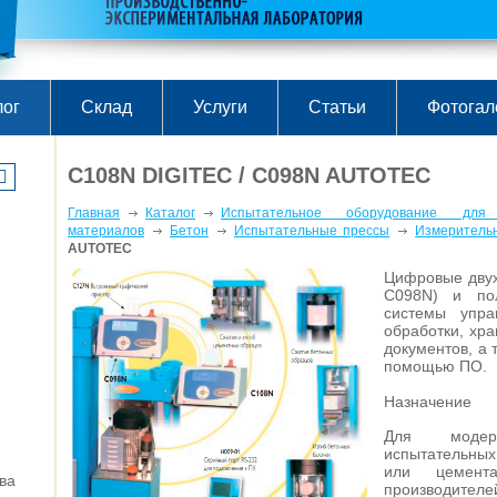
лог
Склад
Услуги
Статьи
Фотогал
C108N DIGITEC / C098N AUTOTEC
Главная
Каталог
Испытательное оборудование для
материалов
Бетон
Испытательные прессы
Измеритель
AUTOTEC
Цифровые двух
C098N) и пол
системы упра
обработки, хр
документов, а 
помощью ПО.
Назначение
Для модер
испытательных
или цемен
ва
производителей