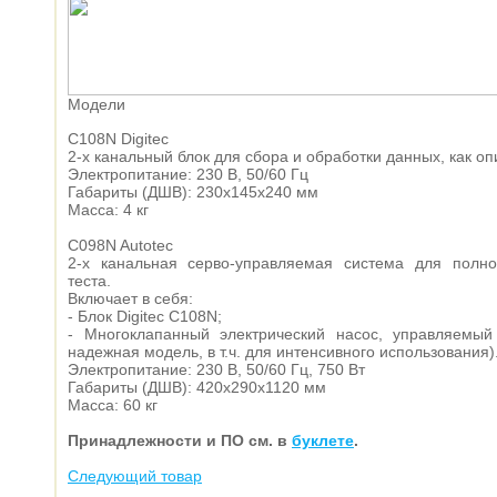
Модели
C108N Digitec
2-х канальный блок для сбора и обработки данных, как о
Электропитание: 230 В, 50/60 Гц
Габариты (ДШВ): 230x145x240 мм
Масса: 4 кг
C098N Autotec
2-х канальная серво-управляемая система для полно
теста.
Включает в себя:
- Блок Digitec C108N;
- Многоклапанный электрический насос, управляемы
надежная модель, в т.ч. для интенсивного использования)
Электропитание: 230 В, 50/60 Гц, 750 Вт
Габариты (ДШВ): 420x290x1120 мм
Масса: 60 кг
Принадлежности и ПО см. в
буклете
.
Следующий товар