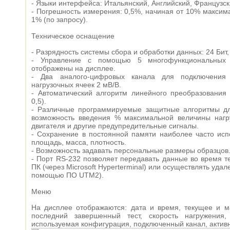
- Языки интерфейса: Итальянский, Английский, Французск
- Погрешность измерения: 0,5%, начиная от 10% максим
1% (по запросу).
Техническое оснащение
- Разрядность системы сбора и обработки данных: 24 Бит,
- Управление с помощью 5 многофункциональных 
отображены на дисплее.
- Два аналого-цифровых канала для подключения 
нагрузочных ячеек 2 мВ/В.
- Автоматический алгоритм линейного преобразования 
0,5).
- Различные программируемые защитные алгоритмы дл
возможность введения % максимальной величины нагр
двигателя и другие предупредительные сигналы.
- Сохранение в постоянной памяти наиболее часто исп
площадь, масса, плотность.
- Возможность задавать персональные размеры образцов
- Порт RS-232 позволяет передавать данные во время т
ПК (через Microsoft Hyperterminal) или осуществлять уд
помощью ПО UTM2).
Меню
На дисплее отображаются: дата и время, текущее и м
последний завершенный тест, скорость нагружения,
используемая конфигурация, подключенный канал, актив