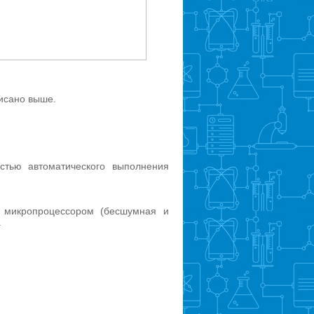
писано выше.
стью автоматического выполнения
й микропроцессором (бесшумная и
.