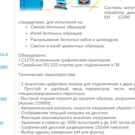
Системы могут
обработку дан
EN 12390 
стандартами, для испытаний на:
Сжатие бетонных образцов;
Изгиб бетонных образцов;
Раскалывание бетонных кубов и цилиндров;
Сжатие и изгиб цементных образцов;
ro и
Оборудованы:
• C127N встроенным графическим принтером;
• Серийным RS-232-портом для подключения к ПК
чии!
Технические характеристики
- 2 аналогово-цифровых канала для подключения к двум 
- Простой и удобный ввод параметров теста че
специализированного персонала.
ная
- Быстрый подъем поршня до касания образца, разрушен
(Autotec C098N).
- Автоматический контроль скорости нагружения (Autotec 
- Отображение текущей нагрузки на дисплее.
- Фиксация максимального значения нагружения.
ву
- Хранение в памяти до 1000 испытаний и до 100 типов о
- Графический дисплей разрешением 192x64 пикселей.
- Выбор единиц измерения (кН или фунты).