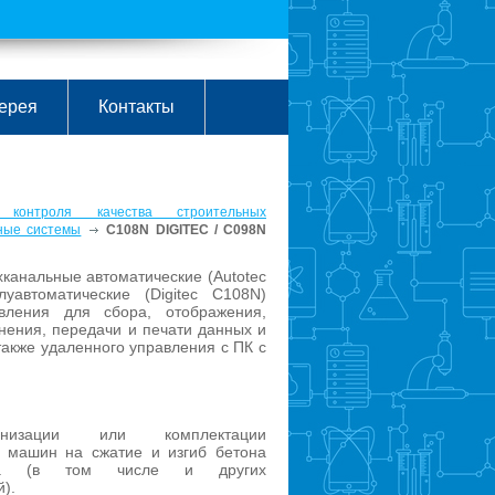
ерея
Контакты
 контроля качества строительных
ные системы
C108N DIGITEC / C098N
канальные автоматические (Autotec
уавтоматические (Digitec C108N)
вления для сбора, отображения,
анения, передачи и печати данных и
также удаленного управления с ПК с
низации или комплектации
 машин на сжатие и изгиб бетона
та (в том числе и других
).