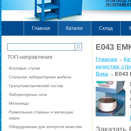
Главная
Каталог
Склад
У
E043 ЕМ
ТОП-направления
Главная
Ка
качества ст
Агатовые ступки
Вика
E043
Стальная лабораторная мебель
Гранулометрический состав
Лабораторные сита
Мельницы
Размольные стаканы и мелющие
шары
Оборудование для контроля качества
Заказать