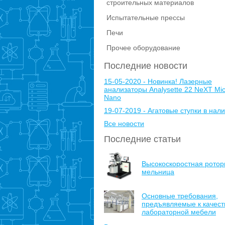
строительных материалов
Испытательные прессы
Печи
Прочее оборудование
Последние новости
15-05-2020 - Новинка! Лазерные
анализаторы Analysette 22 NeXT Mic
Nano
19-07-2019 - Агатовые ступки в нали
Все новости
Последние статьи
Высокоскоростная ротор
мельница
Основные требования,
предъявляемые к качест
лабораторной мебели