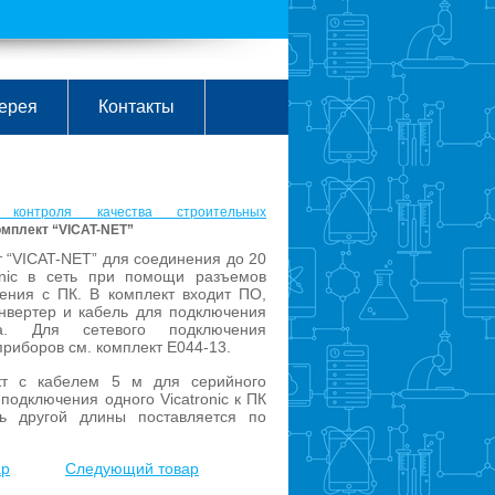
ерея
Контакты
 контроля качества строительных
омплект “VICAT-NET”
 “VICAT-NET” для соединения до 20
onic в сеть при помощи разъемов
ения с ПК. В комплект входит ПО,
нвертер и кабель для подключения
а. Для сетевого подключения
риборов см. комплект E044-13.
кт с кабелем 5 м для серийного
подключения одного Vicatronic к ПК
ль другой длины поставляется по
ар
Следующий товар