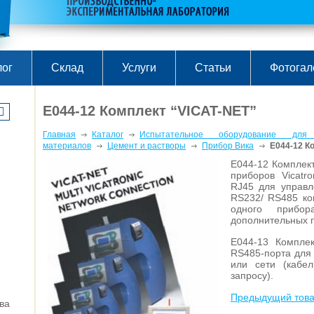
лог
Склад
Услуги
Статьи
Фотогал
E044-12 Комплект “VICAT-NET”
Главная
Каталог
Испытательное оборудование для
материалов
Цемент и растворы
Прибор Вика
E044-12 К
E044-12 Комплект
приборов Vicatr
RJ45 для управл
RS232/ RS485 ко
одного прибор
дополнительных п
E044-13 Компле
RS485-порта для 
или сети (кабе
запросу).
Предыдущий тов
ва