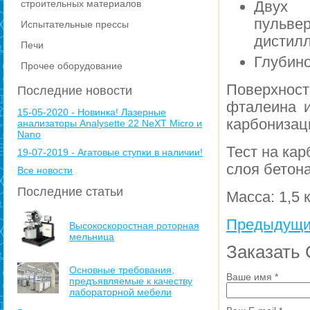
строительных материалов
Двух
пульве
Испытательные прессы
дистилл
Печи
Глубин
Прочее оборудование
Поверхнос
Последние новости
фталеина и
15-05-2020 - Новинка! Лазерные
карбонизац
анализаторы Analysette 22 NeXT Micro и
Nano
Тест на ка
19-07-2019 - Агатовые ступки в наличии!
слоя бетон
Все новости
Последние статьи
Масса: 1,5 к
Предыдущи
Высокоскоростная роторная
мельница
Заказать 
Основные требования,
Ваше имя
*
предъявляемые к качеству
лабораторной мебели