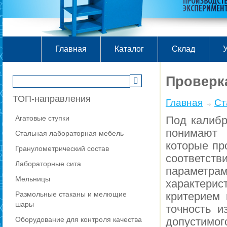
Главная
Каталог
Склад
У
Проверк
ТОП-направления
Главная
Ст
Агатовые ступки
Под калибр
понимают 
Стальная лабораторная мебель
которые пр
Гранулометрический состав
соответ
Лабораторные сита
параметр
Мельницы
характер
Размольные стаканы и мелющие
критерием 
шары
точность и
Оборудование для контроля качества
допустимог