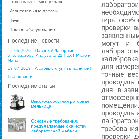
строительных материалов
лаборатори
Испытательные прессы
необходимо
гирь особо
Печи
проверки в
Прочее оборудование
заявленным
Последние новости
могут и 
лабораторн
15-05-2020 - Новинка! Лазерные
анализаторы Analysette 22 NeXT Micro и
калибровка
Nano
для измере
19-07-2019 - Агатовые ступки в наличии!
точные вес
Все новости
проводить 
Последние статьи
дня, в зав
атмосферно
Высокоскоростная роторная
помещении
мельница
проводить 
лаборато
Основные требования,
предъявляемые к качеству
требования
лабораторной мебели
проверки д