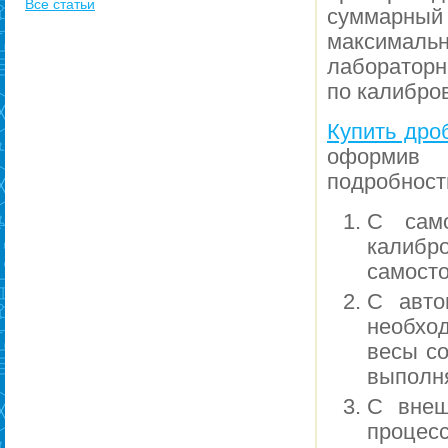
Все статьи
суммарны
максималь
лабораторн
по калибров
Купить дро
оформив 
подробност
C само
калибр
самосто
С авто
необхо
весы со
выполня
С внеш
процес