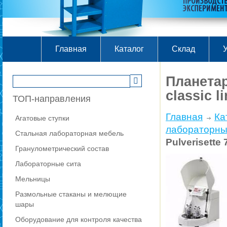
Главная
Каталог
Склад
У
Планетар
classic l
ТОП-направления
Главная
Ка
Агатовые ступки
лаборатор
Стальная лабораторная мебель
Pulverisette 7
Гранулометрический состав
Лабораторные сита
Мельницы
Размольные стаканы и мелющие
шары
Оборудование для контроля качества