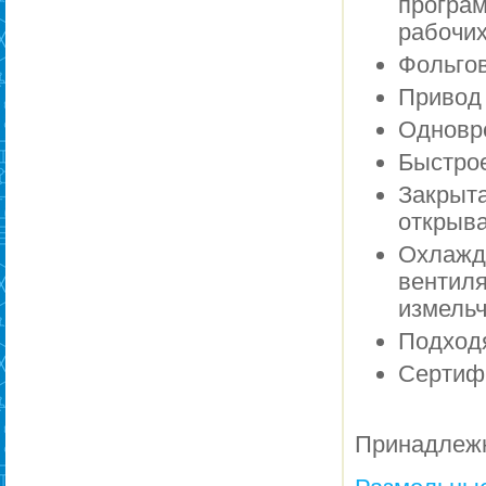
програ
рабочих
Фольгов
Привод 
Одновре
Быстрое
Закрыт
открыв
Охлажд
венти
измель
Подход
Сертиф
Принадлеж