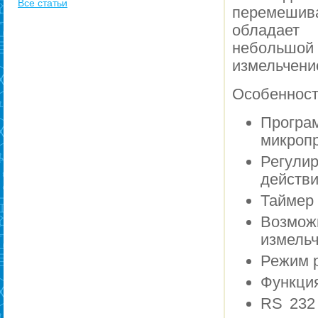
Все статьи
перемешива
обладает
небольшой
измельчение
Особенност
Програ
микроп
Регулир
действ
Таймер
Возмож
измель
Режим 
Функция
RS 232