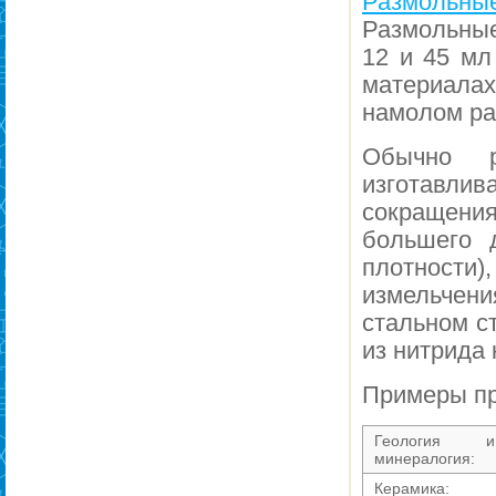
Размольны
Размольны
12 и 45 мл
материалах
намолом ра
Обычно 
изготавл
сокращени
большего 
плотности)
измельчен
стальном с
из нитрида 
Примеры п
Геология и
минералогия:
Керамика: