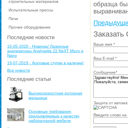
строительных материалов
образца бы
Испытательные прессы
выравниван
Печи
Предыдущи
Прочее оборудование
Заказать
Последние новости
Ваше имя
*
15-05-2020 - Новинка! Лазерные
анализаторы Analysette 22 NeXT Micro и
Nano
Ваш E-mail
*
19-07-2019 - Агатовые ступки в наличии!
Все новости
Сообщение
*
Последние статьи
Высокоскоростная роторная
мельница
Защита от автома
Основные требования,
Введите слово на
предъявляемые к качеству
лабораторной мебели