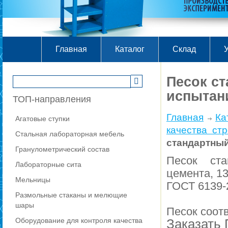
Главная
Каталог
Склад
У
Песок с
испытан
ТОП-направления
Главная
Ка
Агатовые ступки
качества ст
Стальная лабораторная мебель
стандартны
Гранулометрический состав
Песок ста
Лабораторные сита
цемента, 135
Мельницы
ГОСТ 6139-
Размольные стаканы и мелющие
шары
Песок соот
Оборудование для контроля качества
Заказать