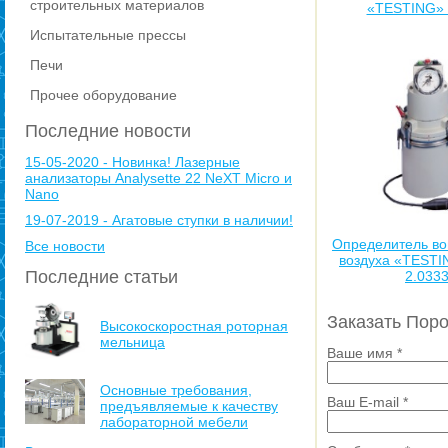
строительных материалов
«TESTING» 
Испытательные прессы
Печи
Прочее оборудование
Последние новости
15-05-2020 - Новинка! Лазерные
анализаторы Analysette 22 NeXT Micro и
Nano
19-07-2019 - Агатовые ступки в наличии!
Определитель во
Все новости
воздуха «TESTI
Последние статьи
2.033
Заказать Пор
Высокоскоростная роторная
мельница
Ваше имя
*
Основные требования,
Ваш E-mail
*
предъявляемые к качеству
лабораторной мебели