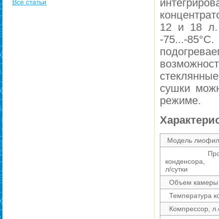
интегр
Все статьи
концентрат
12 и 18 л.
-75...-85°
подогрева
возможнос
стеклянны
сушки можн
режиме.
Характери
Модель лиофил
Производ
конденсора,
л/сутки
Объем камеры 
Температура к
Компрессор, л.