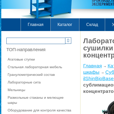
Главная
Каталог
Склад
У
Лаборат
сушилки
ТОП-направления
концент
Агатовые ступки
Главная
Ка
Стальная лабораторная мебель
шкафы
Су
Гранулометрический состав
ilShinBio
Лабораторные сита
сублимаци
Мельницы
концентрат
Размольные стаканы и мелющие
шары
Оборудование для контроля качества