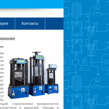
ерея
Контакты
ование
ние
ам
ие,
ля
ые
или
ния
дит
ей,
де
до
ых
гут
бы
укций, строителями применяются
штукатурок и кирпичей. Однако в