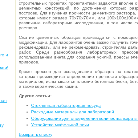
строительных проектах проектантами задаются вполне 
цементных конструкций, по достижении которых раз
построек. Для изучения прочности цементного раствора,
которые имеют размер 70х70х70мм, или 100х100х100мм
различные лабораторные исследования, в том числе с
раствора.
Сжатие цементных образцов производится с помощью
модификации. Для лаборантов очень важно получить точ
рекомендовать, или не рекомендовать, строителям дал
работ. Среди разнообразия лабораторных пресс
ro и
использованием винта для создания усилий, прессы эле
приводов.
чии!
Кроме прессов для исследования образцов на сжати
которых производится определение прочности образцов
материалов, испытываются плоские бетонные блоки, бет
а также керамические камни.
Другие статьи:
ная
Стеклянная лабораторная посуда
Расходные материалы для лабораторий
Оборудование для определения количества жира в
Устройство муфельной печи
ву
Возврат к списку