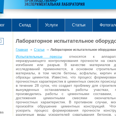
лог
Склад
Услуги
Статьи
Фотогал
Лабораторное испытательное оборуд
Главная
Статьи
Лабораторное испытательное оборудова
Испытательные прессы
относятся к аппарат
неразрушающего контролирования прочности на сжат
изгибание или разрыв. В качестве материалов д
исследований применяются, в основном строительн
материалы, в том числе бетоны, асфальты, кирпич 
образцы цементов. Известно, что процесс формирова
прочностных характеристик в цементных смесях происхо
в течение 28 суток, что создает проблему для строител
вынужденных останавливать работы участках, г
производились работы с цементными составами, 
достижения цементными смесями окончательн
прочностных характеристик. В противном случае, мо
произойти обрушение цементных конструкций. Что
ускорить процесс формирования прочности констр
ва
различные виды ускорителей схватывания бетонов, 