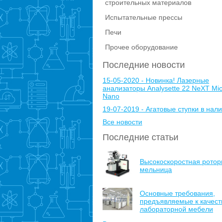
строительных материалов
Испытательные прессы
Печи
Прочее оборудование
Последние новости
15-05-2020 - Новинка! Лазерные
анализаторы Analysette 22 NeXT Mic
Nano
19-07-2019 - Агатовые ступки в нали
Все новости
Последние статьи
Высокоскоростная ротор
мельница
Основные требования,
предъявляемые к качест
лабораторной мебели